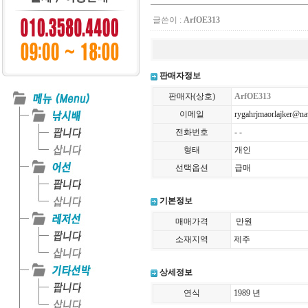
글쓴이 :
ArfOE313
판매자정보
판매자(상호)
ArfOE313
이메일
rygahrjmaorlajker@na
전화번호
- -
형태
개인
선택옵션
급매
기본정보
매매가격
만원
소재지역
제주
상세정보
연식
1989 년