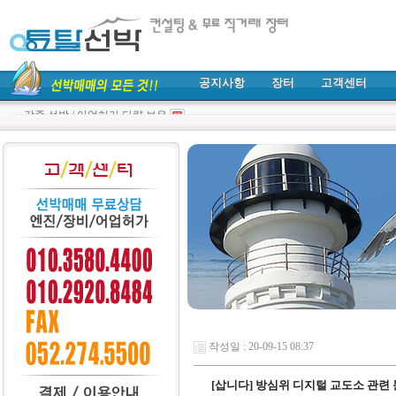
공지사항
장터
고객센터
각종 선박 / 어업허가 다량 보유
작성일 : 20-09-15 08:37
[삽니다] 방심위 디지털 교도소 관련