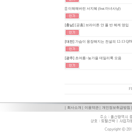
[]
이해해버린 서지혜 (feat.마녀사냥)
[충남]
[공홈] 브라이튼 얀 폴 반 헤케 영입
[대전]
가슴이 웅장해지는 전설의 12-13 QP
[광주]
초여름~늦가을 데일리룩 모음
F
|
회사소개
|
이용약관
|
개인정보취급방침