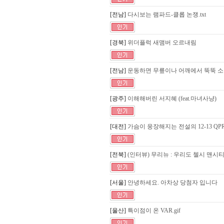
[전남]
다시보는 램파드-클롭 논쟁.txt
[경북]
위더플럭 새맴버 오르내림
[전남]
운동하면 무릎이나 어깨에서 뚝뚝 
[광주]
이해해버린 서지혜 (feat.마녀사냥)
[대전]
가슴이 웅장해지는 전설의 12-13 QP
[전북]
(인터뷰) 무리뉴 : 우리도 첼시 맨시
[서울]
안녕하세요. 아차상 당첨자 입니다
[울산]
특이점이 온 VAR.gif