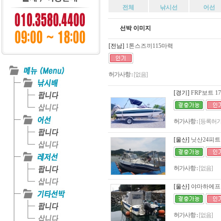
전체
낚시선
어선
선박 이미지
[전남]
1톤스즈끼115마력
허가사항 :
[없음]
[경기]
FRP보트 1
허가사항 :
[등록허가
[울산]
닛산24피트
허가사항 :
[없음]
[울산]
야마하에프알
허가사항 :
[없음]