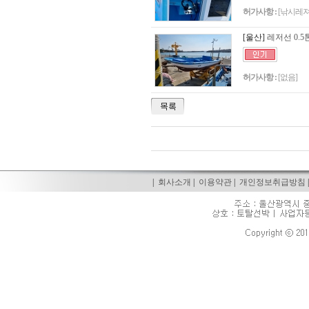
허가사항 :
[낚시레져
[울산]
레저선 0.5
허가사항 :
[없음]
|
회사소개
|
이용약관
|
개인정보취급방침