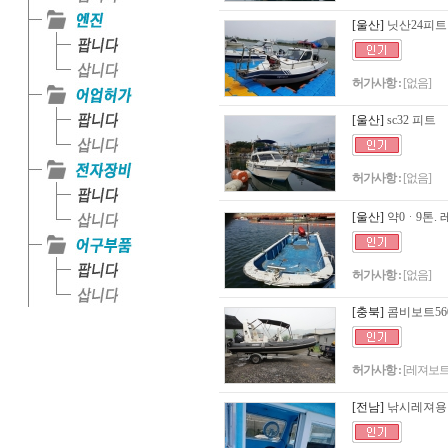
[울산]
닛산24피트
허가사항 :
[없음]
[울산]
sc32 피트
허가사항 :
[없음]
[울산]
약0ᆞ9톤.
허가사항 :
[없음]
[충북]
콤비보트56
허가사항 :
[레져보트
[전남]
낚시레져용 