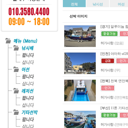
전체
낚시선
어선
선박 이미지
[경기]
알루미늄 합금
허가사항 :
[없음]
[인천]
야마하 uf2
허가사항 :
[무]
[전북]
전북 연안복합
허가사항 :
[연안복합
[부산]
11톤 기타
허가사항 :
[연해구역