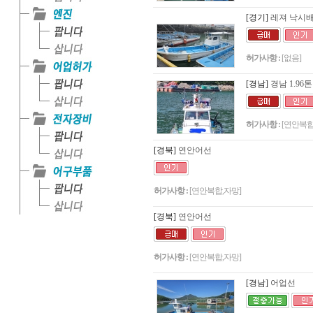
[경기]
레져 낙시배
허가사항 :
[없음]
[경남]
경남 1.9
허가사항 :
[연안복합
[경북]
연안어선
허가사항 :
[연안복합,자망]
[경북]
연안어선
허가사항 :
[연안복합,자망]
[경남]
어업선