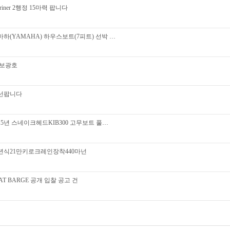
riner 2행정 15마력 팝니다
하(YAMAHA) 하우스보트(7피트) 선박 …
 보광호
선팝니다
15년 스네이크헤드KIB300 고무보트 풀…
년식21만키로크레인장착440마넌
AT BARGE 공개 입찰 공고 건