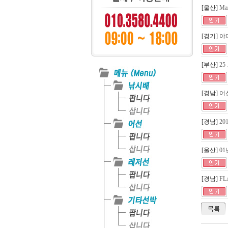
[울산]
Ma
[경기]
야마
[부산]
25
[경남]
어
[경남]
20
[울산]
01
[경남]
FL