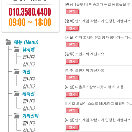
[충남]
[골닷컴] 백승호가 독일 동료들을 부
[충북]
엔드게임 각본가가 인정한 어벤져스
[서울]
여자 꼬시러 유희왕 대회나가는 디
[광주]
조민기씨 계신가요
[제주]
조민기씨 계신가요
[대전]
디올무스탕보러갓다 엌 하고 옴
[]
샤킬 오닐이 스스로 MDE라고 불렀던 이
[대전]
엔드게임 각본가가 인정한 어벤져스