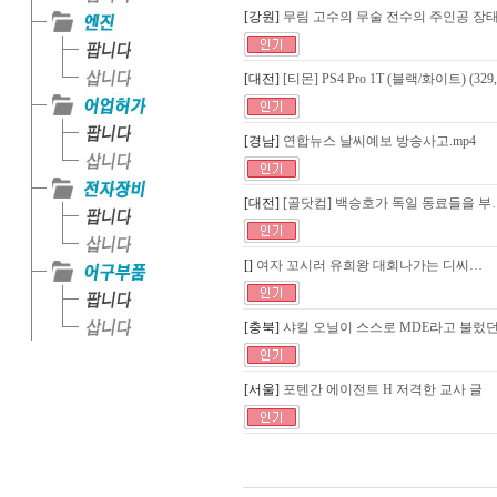
[강원]
무림 고수의 무술 전수의 주인공 장
[대전]
[티몬] PS4 Pro 1T (블랙/화이트) (32
[경남]
연합뉴스 날씨예보 방송사고.mp4
[대전]
[골닷컴] 백승호가 독일 동료들을 부
[]
여자 꼬시러 유희왕 대회나가는 디씨…
[충북]
샤킬 오닐이 스스로 MDE라고 불렀던
[서울]
포텐간 에이전트 H 저격한 교사 글